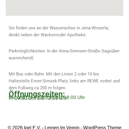
Sie finden uns an der Wasserachse in Jena-Winzerla,
direkt neben der Wackenroder Apotheke.
Parkmöglichkeiten: In der Anna-Siemsen-Straße (tagsüber
ausreichend)
Mit Bus oder Bahn: Mit den Linien 2 oder 10 bis
Haltestelle Enver-Simsek-Platz, links am REWE vorbei und
dem Fußweg ca 200 m folgen.
Öffnungszeiten:
Mo und Do 13:30 Uhr bis 18:00 Uhr
Fr 09:30 Uhr bis 13:00 Uhr
© 2026 Igel E.V. - Lernen Im Verein - WordPress Theme