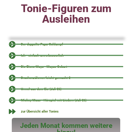
Tonie-Figuren zum
Ausleihen
Der doppelte Papa-Schlumpf
Ich - einfach unverbesserlich
Die Biene Maya - Mayas Geburt
Drachenzähmen leicht gemacht 2
Urmel aus dem Eis (Juli 26)
Mickey Maus - Hörspiel mit Liedern (Juli 26)
zur Übersicht aller Tonies
Jeden Monat kommen weitere