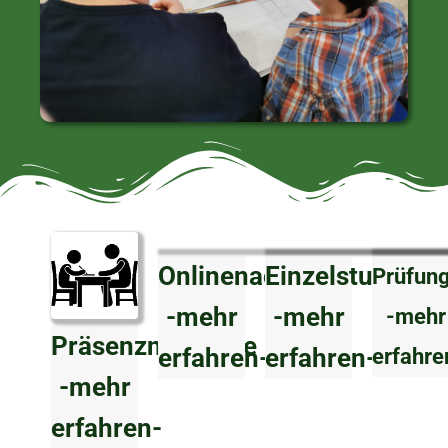
Onlinenachhilfe
Einzelstunden
Prüfung
-mehr
-mehr
-mehr
Präsenznachhilfe
erfahren-
erfahren-
erfahre
-mehr
erfahren-